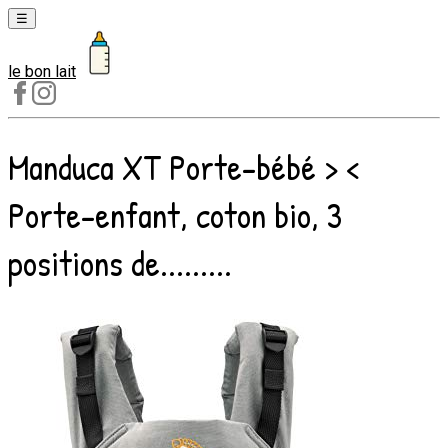
☰
le bon lait
Laits
1er
âge
Manduca XT Porte-bébé > <
Laits
2e
Porte-enfant, coton bio, 3
âge
Laits
positions de.........
de
croissance