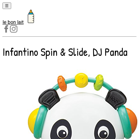
☰
le bon lait
Laits
1er
âge
Infantino Spin & Slide, DJ Panda
Laits
2e
âge
Laits
de
croissance