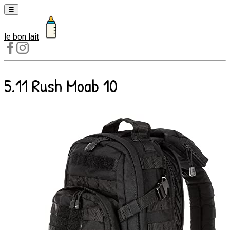
☰
le bon lait
Laits
1er
âge
5.11 Rush Moab 10
Laits
2e
âge
Laits
de
croissance