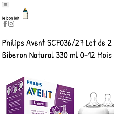
☰
le bon lait
Laits
1er
âge
Philips Avent SCF036/27 Lot de 2
Laits
2e
Biberon Natural 330 ml 0-12 Mois
âge
Laits
de
croissance