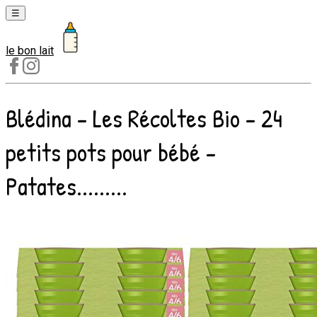
☰
le bon lait
Laits
1er
âge
Blédina - Les Récoltes Bio - 24
Laits
2e
petits pots pour bébé -
âge
Laits
Patates.........
de
croissance