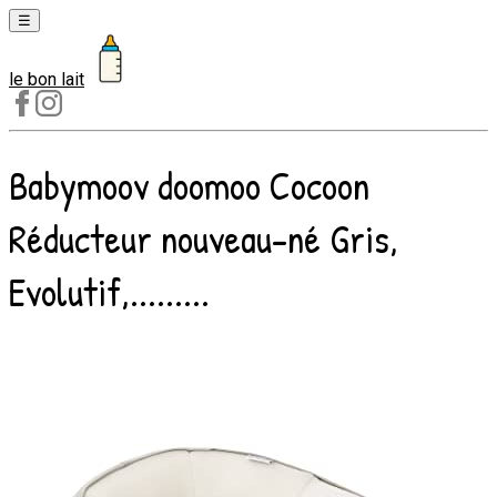
☰
le bon lait
Laits
1er
âge
Babymoov doomoo Cocoon
Laits
2e
Réducteur nouveau-né Gris,
âge
Laits
Evolutif,.........
de
croissance