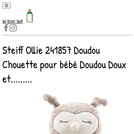
☰
le bon lait
Laits
1er
âge
Steiff Ollie 241857 Doudou
Laits
2e
Chouette pour bébé Doudou Doux
âge
Laits
et.........
de
croissance