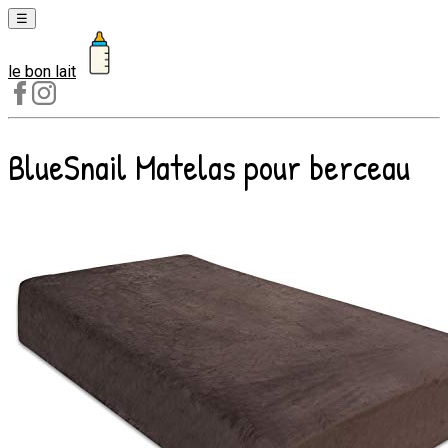
☰
le bon lait
Laits
1er
âge
BlueSnail Matelas pour berceau
Laits
2e
âge
Laits
de
croissance