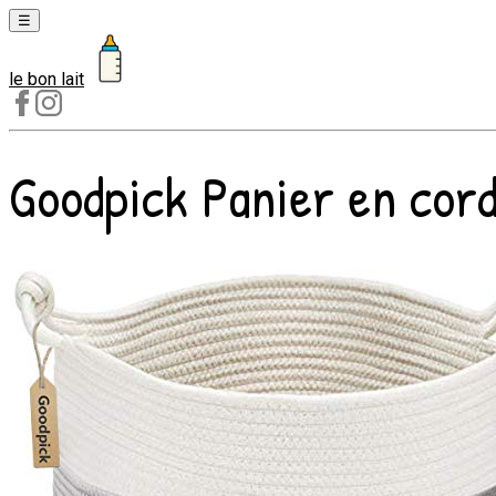
☰
le bon lait
Laits
1er
âge
Goodpick Panier en corde
Laits
2e
âge
Laits
de
croissance