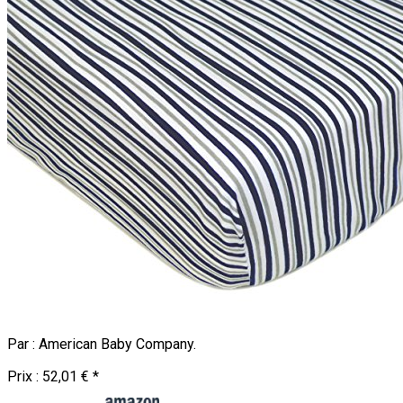
Par :
American Baby Company
.
Prix :
52,01 €
*