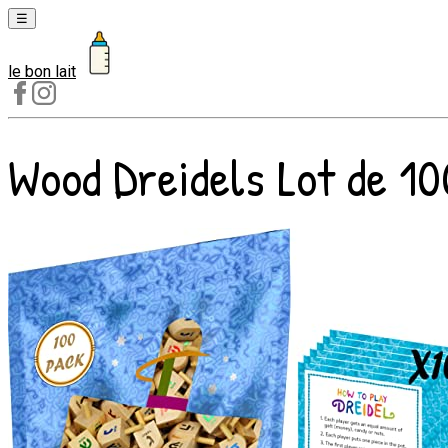
☰
le bon lait
Laits
1er
âge
Wood Dreidels Lot de 100
Laits
2e
âge
Laits
de
croissance