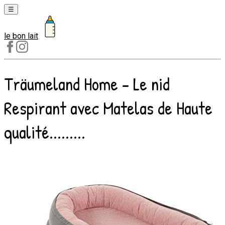
☰
le bon lait
Laits
1er
âge
Träumeland Home - Le nid
Laits
2e
Respirant avec Matelas de Haute
âge
Laits
qualité.........
de
croissance