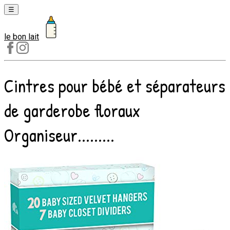
☰
le bon lait
Laits
1er
âge
Cintres pour bébé et séparateurs
Laits
2e
de garderobe floraux
âge
Laits
Organiseur.........
de
croissance