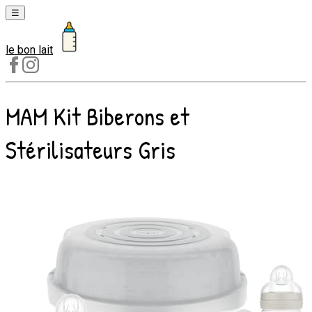
☰
le bon lait
Laits
1er
âge
MAM Kit Biberons et
Laits
2e
Stérilisateurs Gris
âge
Laits
de
croissance