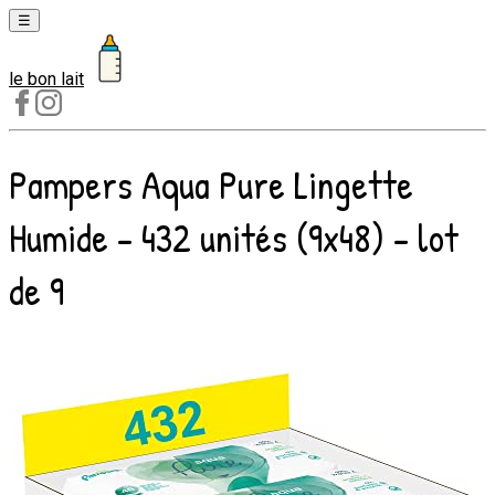
☰
le bon lait
Laits
1er
âge
Pampers Aqua Pure Lingette
Laits
2e
Humide - 432 unités (9x48) - lot
âge
Laits
de 9
de
croissance