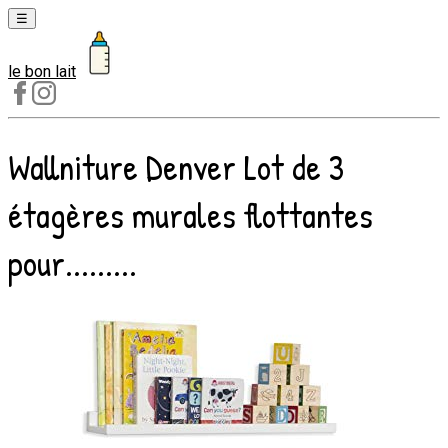
☰
le bon lait
Laits
1er
âge
Wallniture Denver Lot de 3
Laits
2e
étagères murales flottantes
âge
Laits
pour.........
de
croissance