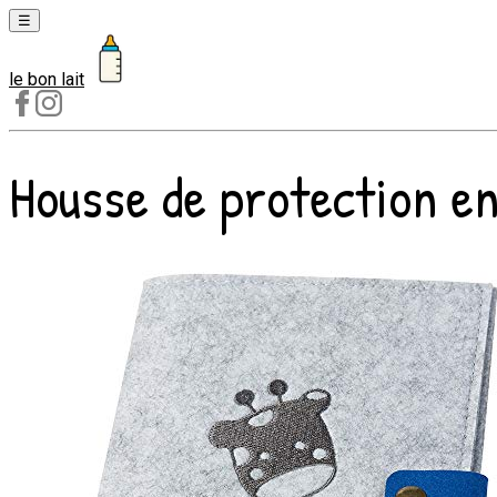
☰
le bon lait
Laits
1er
âge
Housse de protection en 
Laits
2e
âge
Laits
de
croissance