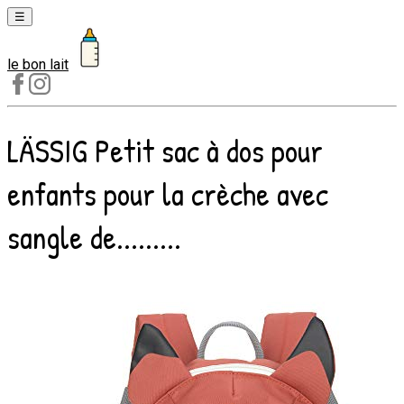
☰
le bon lait
Laits
1er
âge
LÄSSIG Petit sac à dos pour
Laits
2e
enfants pour la crèche avec
âge
Laits
sangle de.........
de
croissance