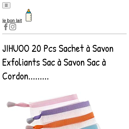
☰
le bon lait
Laits
1er
âge
JIHUOO 20 Pcs Sachet à Savon
Laits
2e
Exfoliants Sac à Savon Sac à
âge
Laits
Cordon.........
de
croissance