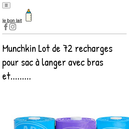
☰
le bon lait
Laits
1er
âge
Munchkin Lot de 72 recharges
Laits
2e
pour sac à langer avec bras
âge
Laits
et.........
de
croissance