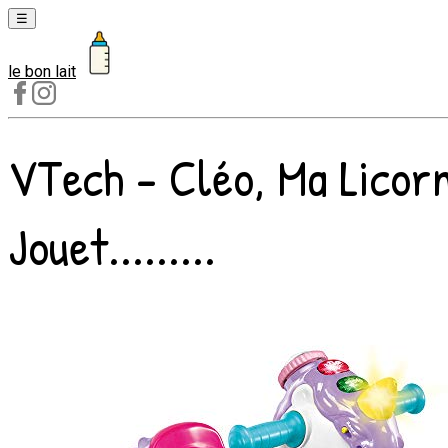
☰
le bon lait
Laits
1er
âge
VTech - Cléo, Ma Licorn
Laits
2e
âge
Jouet.........
Laits
de
croissance