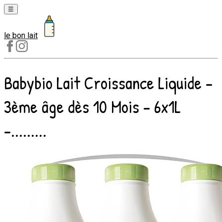
☰
le bon lait
Laits
1er
âge
Babybio Lait Croissance Liquide -
Laits
2e
3ème âge dès 10 Mois - 6x1L
âge
Laits
-.........
de
croissance