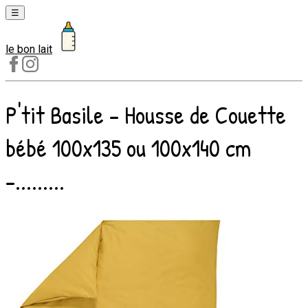
☰
le bon lait
Laits
1er
âge
P'tit Basile - Housse de Couette
Laits
2e
bébé 100x135 ou 100x140 cm
âge
Laits
-.........
de
croissance