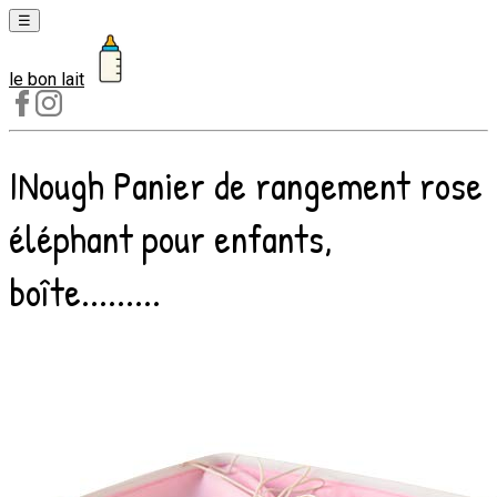
☰
le bon lait
Laits
1er
âge
INough Panier de rangement rose
Laits
2e
éléphant pour enfants,
âge
Laits
boîte.........
de
croissance