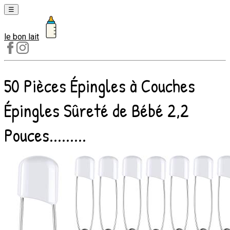
☰
le bon lait
Laits
1er
âge
50 Pièces Épingles à Couches
Laits
2e
Épingles Sûreté de Bébé 2,2
âge
Laits
Pouces.........
de
croissance