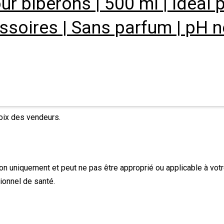
ur biberons | 500 ml | Idéal 
ssoires | Sans parfum | pH ne
hoix des vendeurs.
tion uniquement et peut ne pas être approprié ou applicable à votr
ionnel de santé.