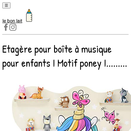
☰
le bon lait
Laits
1er
âge
Etagère pour boîte à musique
Laits
2e
pour enfants I Motif poney I.........
âge
Laits
de
croissance