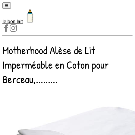
☰
le bon lait
Laits
1er
âge
Motherhood Alèse de Lit
Laits
2e
Imperméable en Coton pour
âge
Laits
Berceau,.........
de
croissance