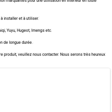
n marquantes pour une utilisation en intérieur en toute
nstaller et à utiliser.
qi, Yuyu, Hugeot, Imengs etc.
on de longue durée.
e produit, veuillez nous contacter. Nous serons très heureux