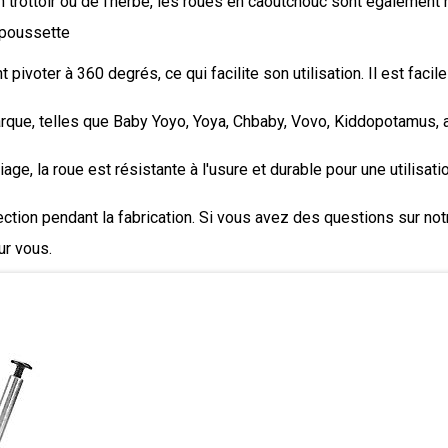
rottoir ou de l'herbe, les roues en caoutchouc sont également no
e poussette
er à 360 degrés, ce qui facilite son utilisation. Il est facile à i
que, telles que Baby Yoyo, Yoya, Chbaby, Vovo, Kiddopotamus, ai
e, la roue est résistante à l'usure et durable pour une utilisati
ion pendant la fabrication. Si vous avez des questions sur notr
ur vous.