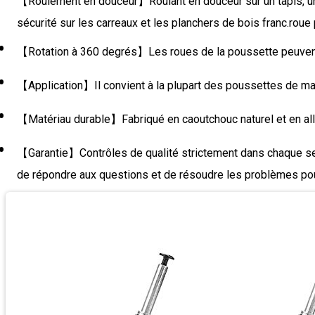
【Roulement en douceur】Roulant en douceur sur un tapis, un t
sécurité sur les carreaux et les planchers de bois franc.rou
【Rotation à 360 degrés】Les roues de la poussette peuvent pivot
【Application】Il convient à la plupart des poussettes de mar
【Matériau durable】Fabriqué en caoutchouc naturel et en alliag
【Garantie】Contrôles de qualité strictement dans chaque sect
de répondre aux questions et de résoudre les problèmes po