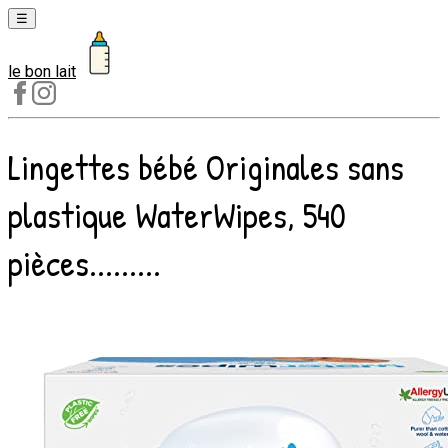
☰
le bon lait
Laits
1er
âge
Lingettes bébé Originales sans
Laits
2e
plastique WaterWipes, 540
âge
Laits
pièces.........
de
croissance