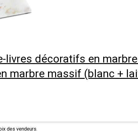
re-livres décoratifs en marbr
en marbre massif (blanc + la
hoix des vendeurs.