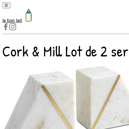
☰
le bon lait
Laits
1er
âge
Cork & Mill Lot de 2 ser
Laits
2e
âge
Laits
de
croissance