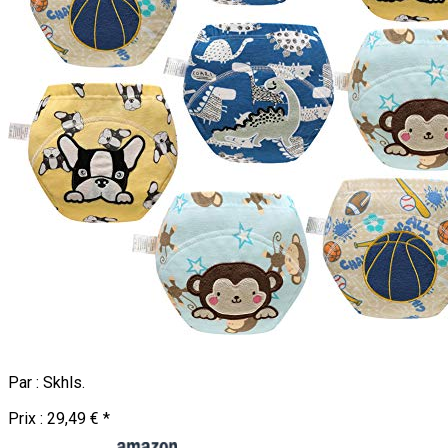
Par :
Skhls
.
Prix :
29,49 €
*