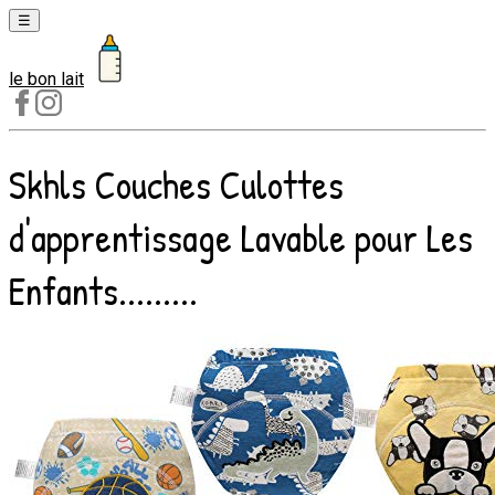
☰
le bon lait
Laits
1er
âge
Skhls Couches Culottes
Laits
2e
d'apprentissage Lavable pour Les
âge
Laits
Enfants.........
de
croissance