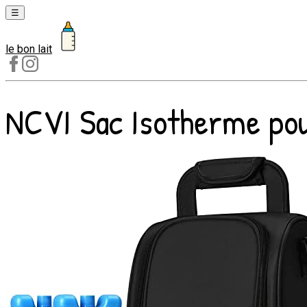
☰
le bon lait
Laits
1er
âge
NCVI Sac Isotherme pour 
Laits
2e
âge
Laits
de
croissance