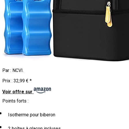
Par :
NCVI
.
Prix :
32,99 €
*
Voir offre sur
Points forts :
Isotherme pour biberon
2 boîtes à glaçon incluses