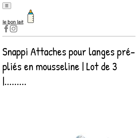
☰
le bon lait
Laits
1er
âge
Snappi Attaches pour langes pré-
Laits
2e
pliés en mousseline | Lot de 3
âge
Laits
|.........
de
croissance