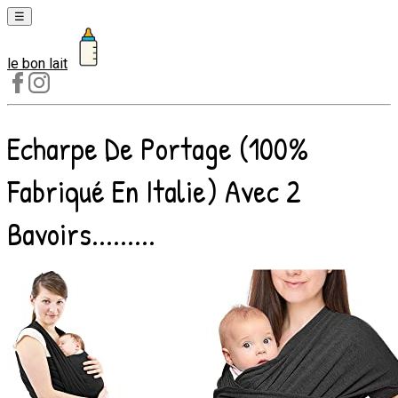
☰
le bon lait
Laits
1er
âge
Echarpe De Portage (100%
Laits
2e
Fabriqué En Italie) Avec 2
âge
Laits
Bavoirs.........
de
croissance