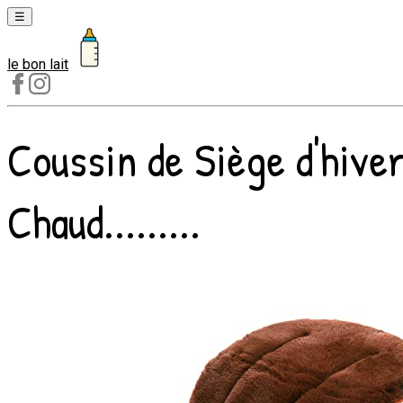
☰
le bon lait
Laits
1er
âge
Coussin de Siège d'hive
Laits
2e
âge
Chaud.........
Laits
de
croissance