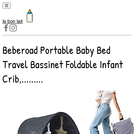
☰
le bon lait
Laits
1er
âge
Beberoad Portable Baby Bed
Laits
2e
Travel Bassinet Foldable Infant
âge
Laits
Crib,.........
de
croissance