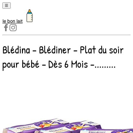
☰
le bon lait
Laits
1er
âge
Blédina - Blédiner - Plat du soir
Laits
2e
pour bébé - Dès 6 Mois -.........
âge
Laits
de
croissance