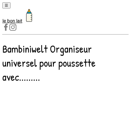
☰
le bon lait
Laits
1er
âge
Bambiniwelt Organiseur
Laits
2e
universel pour poussette
âge
Laits
avec.........
de
croissance