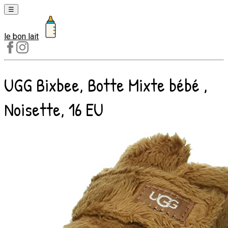
☰
le bon lait
Laits
1er
âge
UGG Bixbee, Botte Mixte bébé ,
Laits
2e
Noisette, 16 EU
âge
Laits
de
croissance