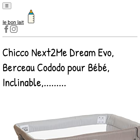
☰
le bon lait
Laits
1er
âge
Chicco Next2Me Dream Evo,
Laits
2e
Berceau Cododo pour Bébé,
âge
Laits
Inclinable,.........
de
croissance