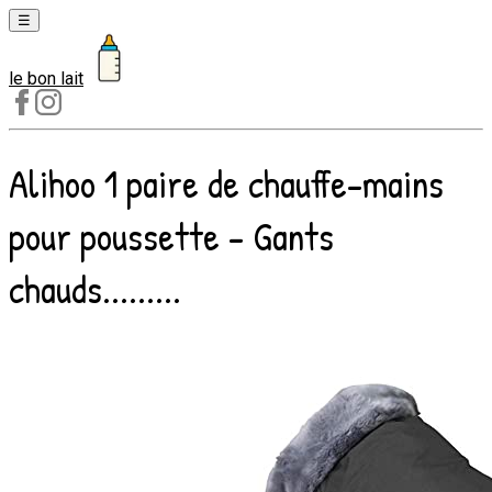
☰
le bon lait
Laits
1er
âge
Alihoo 1 paire de chauffe-mains
Laits
2e
pour poussette - Gants
âge
Laits
chauds.........
de
croissance