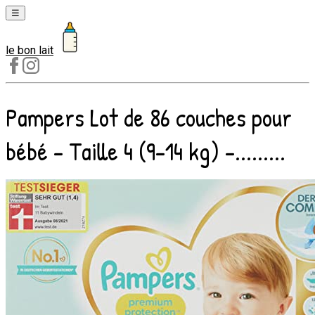
☰
le bon lait
Laits
1er
âge
Pampers Lot de 86 couches pour
Laits
2e
bébé - Taille 4 (9-14 kg) -.........
âge
Laits
de
croissance