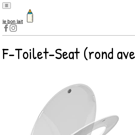
☰
le bon lait
Laits
1er
âge
F-Toilet-Seat (rond ave
Laits
2e
âge
Laits
de
croissance