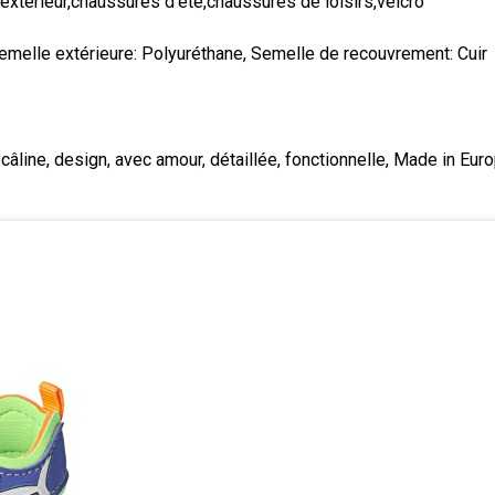
extérieur,chaussures d'été,chaussures de loisirs,velcro
 Semelle extérieure: Polyuréthane, Semelle de recouvrement: Cuir
line, design, avec amour, détaillée, fonctionnelle, Made in Europ