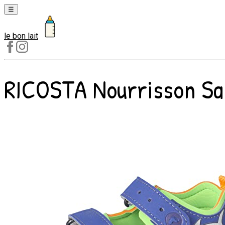
☰
le bon lait
Laits
1er
âge
RICOSTA Nourrisson Sand
Laits
2e
âge
Laits
de
croissance