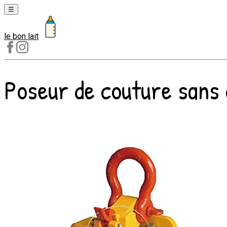
☰
le bon lait
Laits
1er
âge
Poseur de couture sans c
Laits
2e
âge
Laits
de
croissance