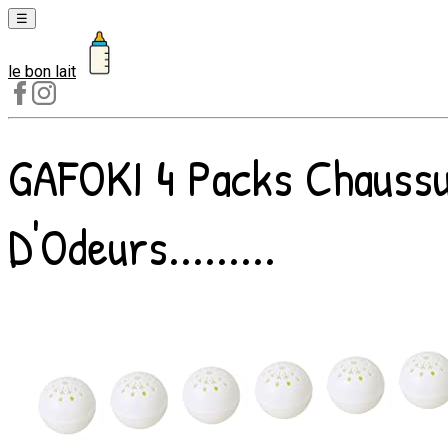
☰
le bon lait
Laits
1er
âge
GAFOKI 4 Packs Chaussu
Laits
2e
âge
D'Odeurs.........
Laits
de
croissance