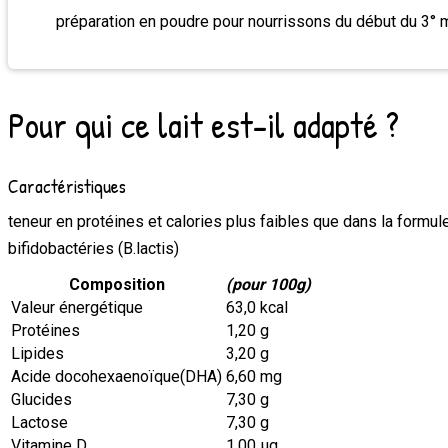
préparation en poudre pour nourrissons du début du 3° 
Pour qui ce lait est-il adapté ?
Caractéristiques
teneur en protéines et calories plus faibles que dans la formul
bifidobactéries (B.lactis)
Composition
(pour 100g)
Valeur énergétique
63,0 kcal
Protéines
1,20 g
Lipides
3,20 g
Acide docohexaenoïque(DHA)
6,60 mg
Glucides
7,30 g
Lactose
7,30 g
Vitamine D
1,00 μg