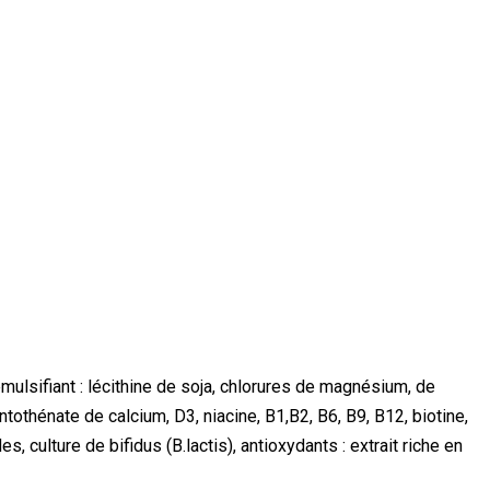
émulsifiant : lécithine de soja, chlorures de magnésium, de
tothénate de calcium, D3, niacine, B1,B2, B6, B9, B12, biotine,
s, culture de bifidus (B.lactis), antioxydants : extrait riche en