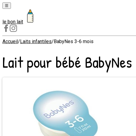
☰
le bon lait
Laits
1er
âge
Accueil
/
Laits infantiles
/
BabyNes 3-6 mois
Laits
Lait pour bébé
BabyNes 
2e
âge
Laits
de
croissance