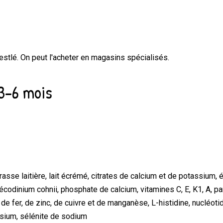
estlé
.
On peut l'acheter en
magasins spécialisés
.
 3-6 mois
rasse laitière, lait écrémé, citrates de calcium et de potassium, 
codinium cohnii, phosphate de calcium, vitamines C, E, K1, A, pan
s de fer, de zinc, de cuivre et de manganèse, L-histidine, nucléotide
assium, sélénite de sodium