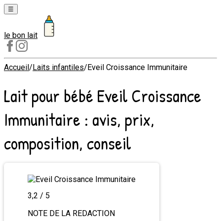
☰
le bon lait
Laits
1er
âge
Accueil
/
Laits infantiles
/
Eveil Croissance Immunitaire
Laits
Lait pour bébé
Eveil Croissance
2e
âge
Immunitaire
: avis, prix,
Laits
de
composition, conseil
croissance
3,2
/ 5
NOTE DE LA REDACTION