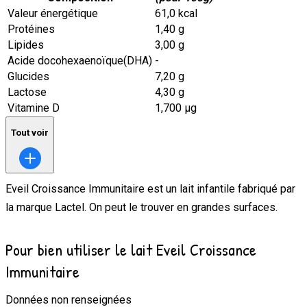
Valeur énergétique
61,0 kcal
Protéines
1,40 g
Lipides
3,00 g
Acide docohexaenoïque(DHA)
-
Glucides
7,20 g
Lactose
4,30 g
Vitamine D
1,700 μg
Tout voir
Eveil Croissance Immunitaire
est un lait infantile fabriqué par
la marque
Lactel
.
On peut le trouver en
grandes surfaces
.
Pour bien utiliser le lait Eveil Croissance
Immunitaire
Données non renseignées