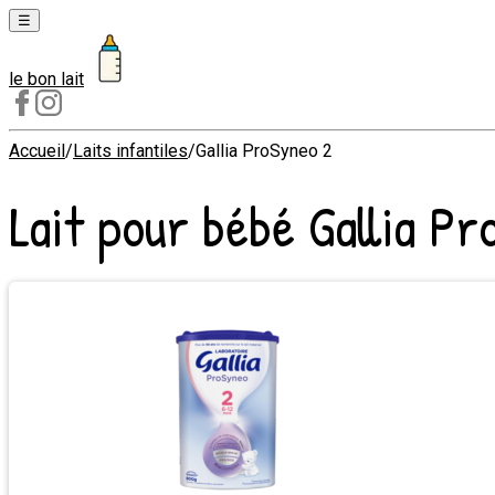
☰
le bon lait
Laits
1er
âge
Accueil
/
Laits infantiles
/
Gallia ProSyneo 2
Laits
Lait pour bébé
Gallia P
2e
âge
Laits
de
croissance