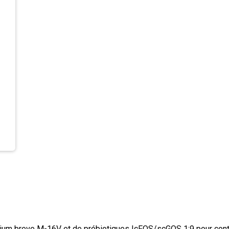
ium breve M-16V et de prébiotiques IcFOS/scGOS 1:9 pour contrib