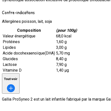
Contre-indications
Allergènes poisson, lait, soja
Composition
(pour 100g)
Valeur énergétique
68,0 kcal
Protéines
1,60 g
Lipides
3,00 g
Acide docohexaenoïque(DHA)
5,70 mg
Glucides
8,40 g
Lactose
7,90 g
Vitamine D
1,40 μg
Tout voir
Gallia ProSyneo 2
est un lait infantile fabriqué par la marque
Gal