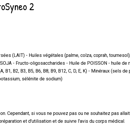
ProSyneo 2
ées (LAIT) - Huiles végétales (palme, colza, coprah, tournesol),
 SOJA - Fructo-oligosaccharides - Huile de POISSON - huile de mor
A, B1, B2, B3, B5, B6, B8, B9, B12, C, D, E, K) - Minéraux (sels d
 potassium, sélénite de sodium)
sson. Cependant, si vous ne pouvez pas ou ne souhaitez pas allaite
réparation et d'utilisation et de suivre l'avis du corps médical.